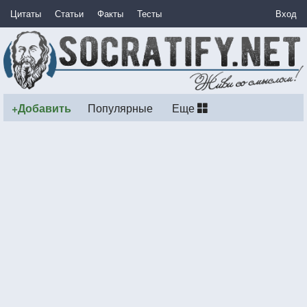
Цитаты
Статьи
Факты
Тесты
Вход
+Добавить
Популярные
Еще