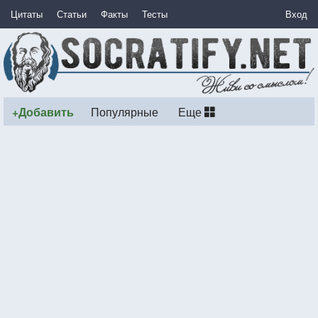
Цитаты
Статьи
Факты
Тесты
Вход
+Добавить
Популярные
Еще