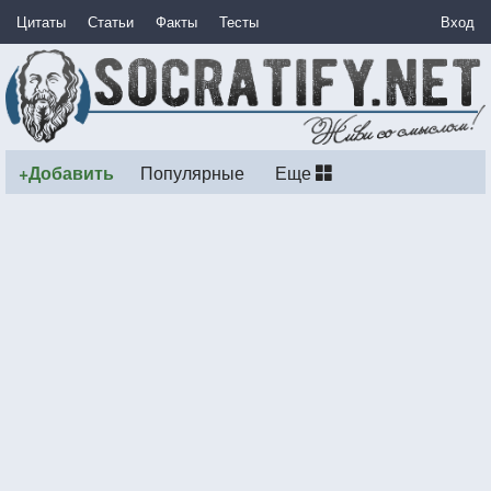
Цитаты
Статьи
Факты
Тесты
Вход
+Добавить
Популярные
Еще