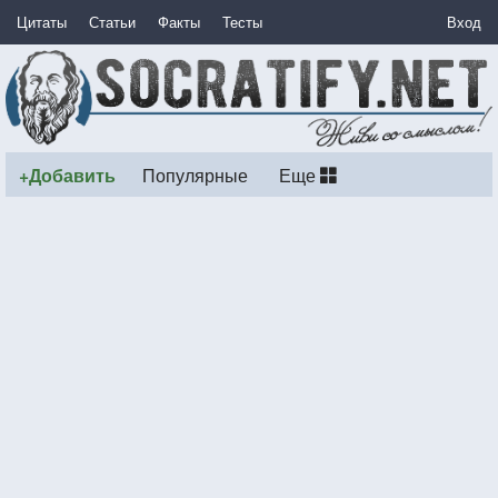
Цитаты
Статьи
Факты
Тесты
Вход
+Добавить
Популярные
Еще