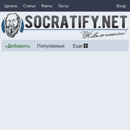
Цитаты
Статьи
Факты
Тесты
Вход
+Добавить
Популярные
Еще