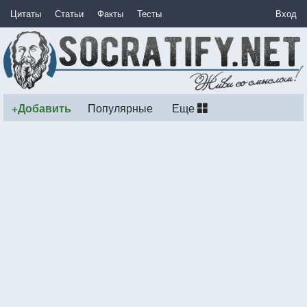
Цитаты
Статьи
Факты
Тесты
Вход
+Добавить
Популярные
Еще