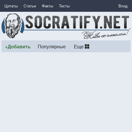
Цитаты
Статьи
Факты
Тесты
Вход
+Добавить
Популярные
Еще