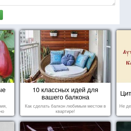
ые
10 классных идей для
Цит
вашего балкона
ния,
Как сделать балкон любимым местом в
Не де
но
квартире!
яли
у.