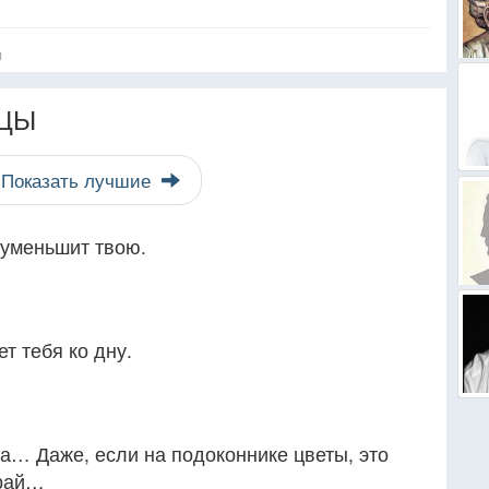
я
ЦЫ
Показать лучшие
 уменьшит твою.
ет тебя ко дну.
на… Даже, если на подоконнике цветы, это
 рай…