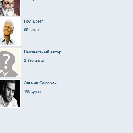
Пол Брегг
95 цитат
Неизвестный автор
2 830 цитат
Эльчин Сафарли
196 цитат