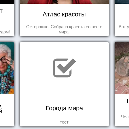
т
Атлас красоты
Осторожно! Собрана красота со всего
Вот 
удом!
мира.
,
Города мира
й
Чел
тест