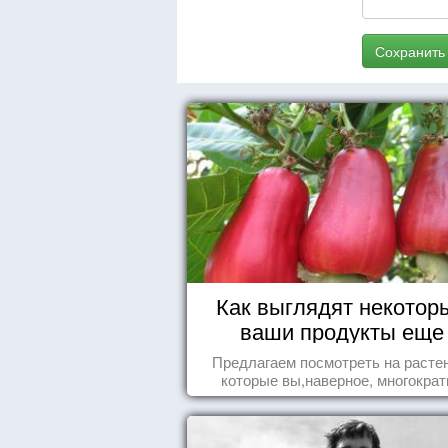
Сохранить
Как выглядят некотор
ваши продукты еще
живыми?
Предлагаем посмотреть на расте
которые вы,наверное, многократ
видели , но никогда не представл
себе, что употребляете их в пищ