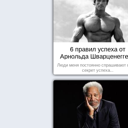
6 правил успеха от
Арнольда Шварценегг
Люди меня постоянно спрашивают 
секрет успеха...