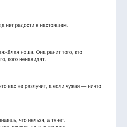
гда нет радости в настоящем.
яжёлая ноша. Она ранит того, кто
го, кого ненавидят.
что вас не разлучит, а если чужая — ничто
наешь, что нельзя, а тянет.
дко, вкусно, но уже тошнит.