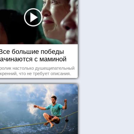
Все большие победы
ачинаются с маминой
колыбели
 ролик настолько душещипательный
скренний, что не требует описания.