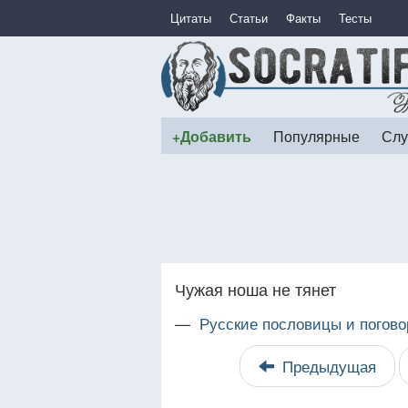
Цитаты
Статьи
Факты
Тесты
+Добавить
Популярные
Слу
Чужая ноша не тянет
—
Русские пословицы и погово
Предыдущая