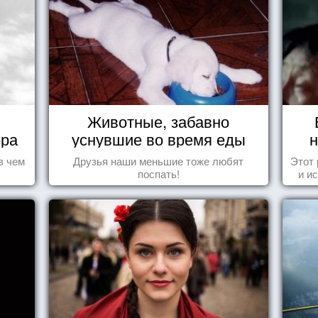
Животные, забавно
ера
уснувшие во время еды
н
в чем
Друзья наши меньшие тоже любят
Этот
поспать!
и и