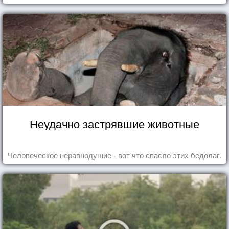
Неудачно застрявшие животные
Человеческое неравнодушие - вот что спасло этих бедолаг.