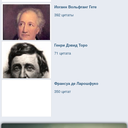
Иоганн Вольфганг Гете
392 цитаты
Генри Дэвид Торо
71 цитата
Франсуа де Ларошфуко
350 цитат