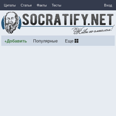
Цитаты
Статьи
Факты
Тесты
Вход
+Добавить
Популярные
Еще