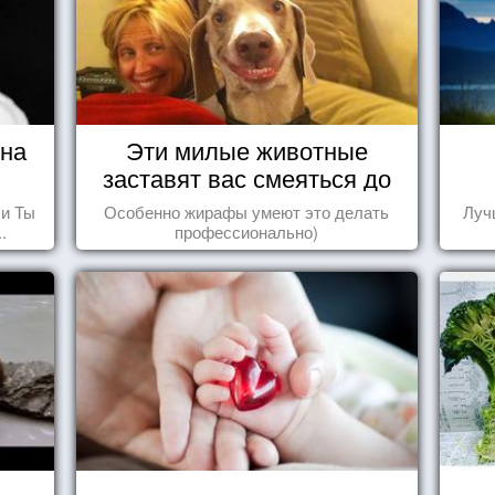
ина
Эти милые животные
заставят вас смеяться до
упаду!
 и Ты
Особенно жирафы умеют это делать
Луч
.
профессионально)