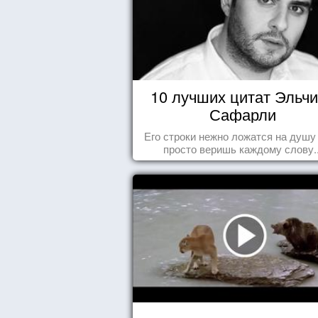
10 лучших цитат Эльч
Сафарли
Его строки нежно ложатся на душу
просто веришь каждому слову..