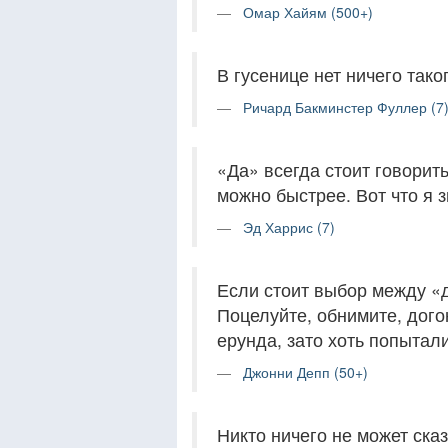
Омар Хайям (500+)
В гусенице нет ничего тако
Ричард Бакминстер Фуллер (7
«Да» всегда стоит говорит
можно быстрее. Вот что я 
Эд Харрис (7)
Если стоит выбор между «д
Поцелуйте, обнимите, догон
ерунда, зато хоть попытали
Джонни Депп (50+)
Никто ничего не может сказ