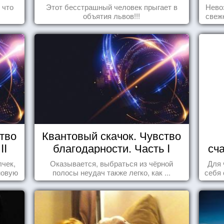
 что
Этот бесстрашный человек прыгает в
Нево
объятия львов!!!
свеж
тво
Квантовый скачок. Чувство
II
благодарности. Часть I
сч
лчек,
Оказывается, выбраться из чёрной
Для 
новую
полосы неудач также легко, как ...
себя 
.
дари
ка