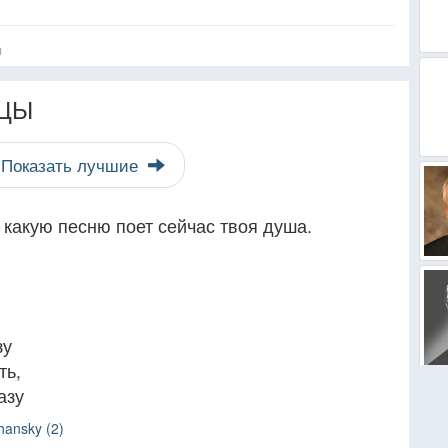
я
ЦЫ
Показать лучшие
, какую песню поет сейчас твоя душа.
зу
ть,
азу
hansky (2)