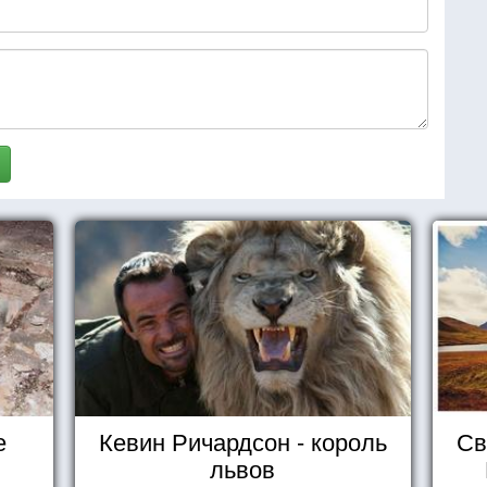
е
Кевин Ричардсон - король
Св
львов