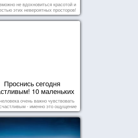
зможно не вдохновиться красотой и
естью этих невероятных просторов!
Проснись сегодня
астливым! 10 маленьких
радостей настоящего
человека очень важно чувствовать
Счастья
счастливым - именно это ощущение
т позитивные эмоции и превращает
ждый день в маленький праздник.