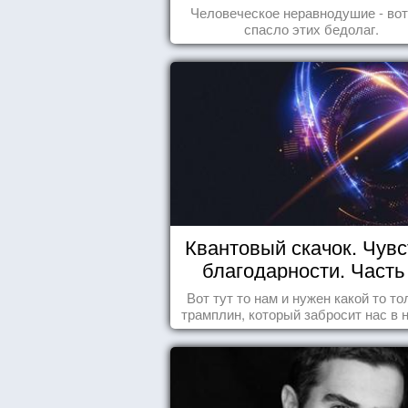
Человеческое неравнодушие - вот
спасло этих бедолаг.
Квантовый скачок. Чувс
благодарности. Часть 
Вот тут то нам и нужен какой то то
трамплин, который забросит нас в 
реальность. БЛАГОДАРНОСТЬ