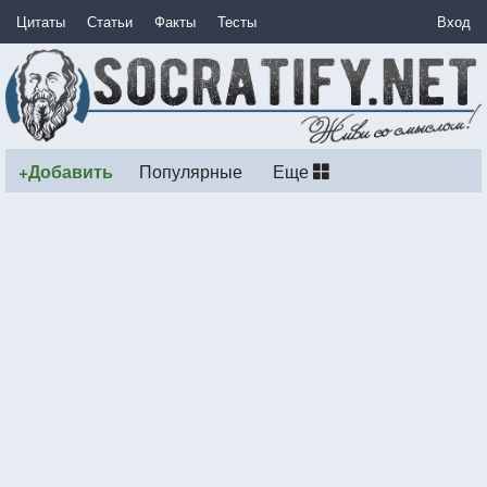
Цитаты
Статьи
Факты
Тесты
Вход
+Добавить
Популярные
Еще