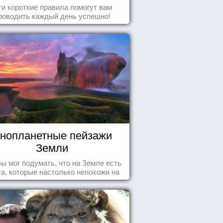
и короткие правила помогут вам
роводить каждый день успешно!
нопланетные пейзажи
Земли
бы мог подумать, что на Земле есть
а, которые настолько непохожи на
ычные для человечества пейзажи,
 кажутся и вовсе инопланетными!