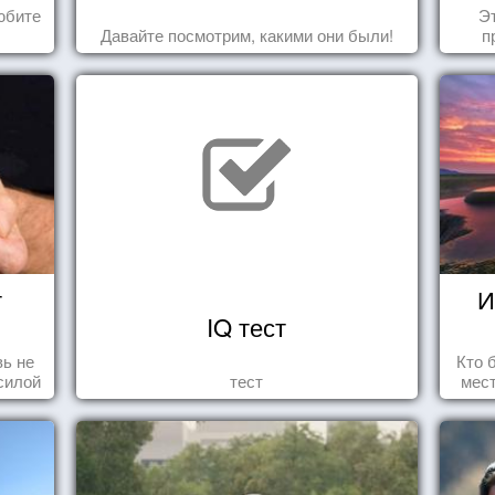
юбите
Эт
Давайте посмотрим, какими они были!
п
т
И
IQ тест
ь не
Кто 
силой
тест
мест
м ...
прив
что