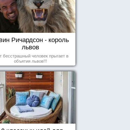
вин Ричардсон - король
львов
т бесстрашный человек прыгает в
объятия львов!!!