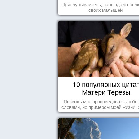
Прислушивайтесь, наблюдайте и л
своих малышей!
10 популярных цита
Матери Терезы
Позволь мне проповедовать любов
словами, но примером моей жизни, 
влечения, воодушевляющим влияние