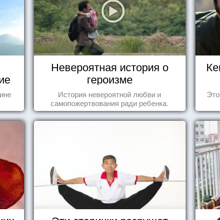
Невероятная история о
Ке
ие
героизме
тине
История невероятной любви и
Это
самопожертвования ради ребенка.