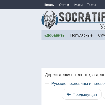
Цитаты
Статьи
Факты
Тесты
+Добавить
Популярные
Слу
Держи девку в тесноте, а день
—
Русские пословицы и погово
Предыдущая