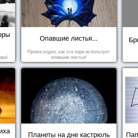
оры
Опавшие листья...
Бр
Превосходно, как эта пара использует
ира!
опавшие листья!
иха
Планеты на дне кастрюль
Пап