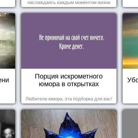
наслаждаясь каждым моментом жизни
осознанно и с удовольствием. Как это,
попробуем разобраться на реальных
примерах.
Порция искрометного
ени
Убо
юмора в открытках
Любители юмора, эта подборка для вас!