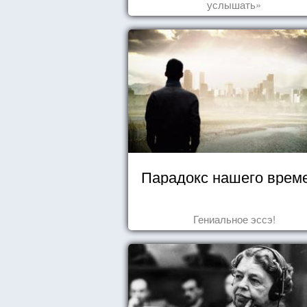
услышать»
Парадокс нашего врем
Гениальное эссэ!