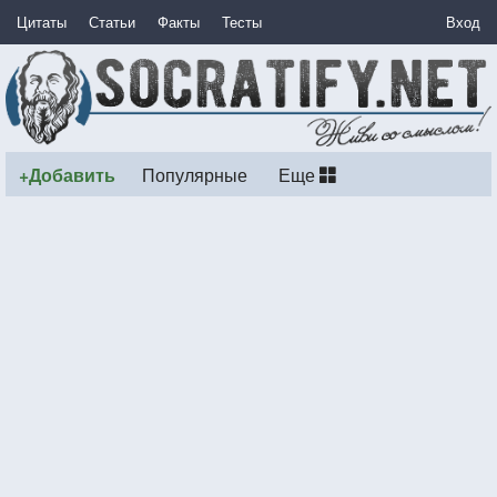
Цитаты
Статьи
Факты
Тесты
Вход
+Добавить
Популярные
Еще