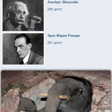
Альберт Эйнштейн
226 цитат
Эрих Мария Ремарк
257 цитат