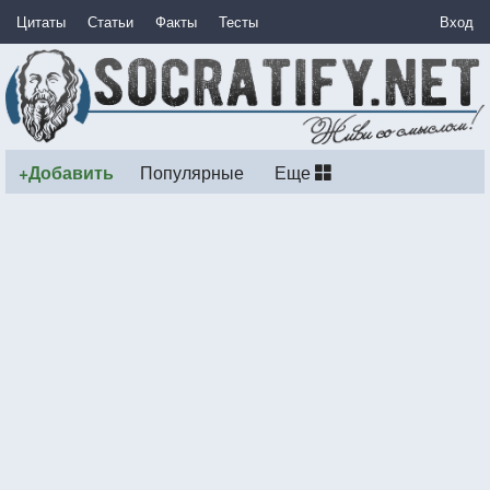
Цитаты
Статьи
Факты
Тесты
Вход
+Добавить
Популярные
Еще