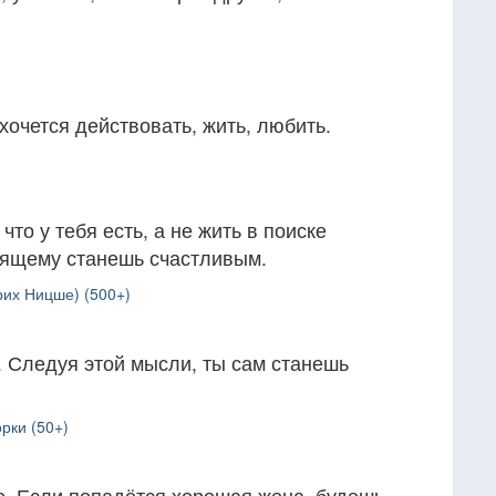
хочется действовать, жить, любить.
что у тебя есть, а не жить в поиске
тоящему станешь счастливым.
рих Ницше) (500+)
. Следуя этой мысли, ты сам станешь
рки (50+)
о. Если попадётся хорошая жена, будешь