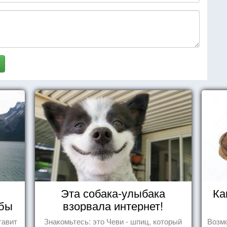
Эта собака-улыбака
Ка
мбы
взорвала интернет!
тавит
Знакомьтесь: это Чеви - шпиц, который
Возмо