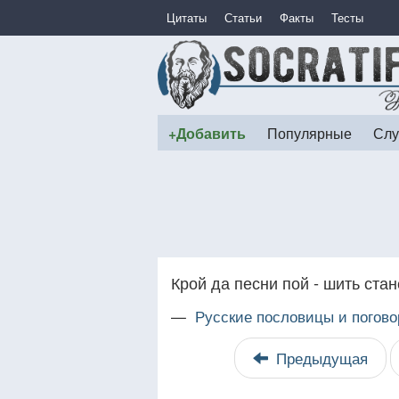
Цитаты
Статьи
Факты
Тесты
+Добавить
Популярные
Слу
Крой да песни пой - шить ста
—
Русские пословицы и погово
Предыдущая