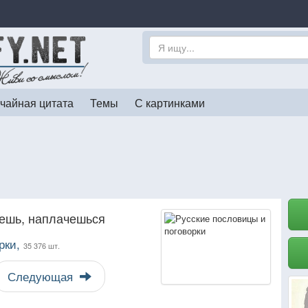
чайная цитата
Темы
С картинками
нешь, наплачешься
рки,
35 376 шт.
Следующая