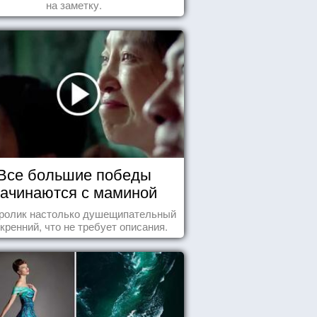
на заметку.
Все большие победы
ачинаются с маминой
колыбели
 ролик настолько душещипательный
скренний, что не требует описания.