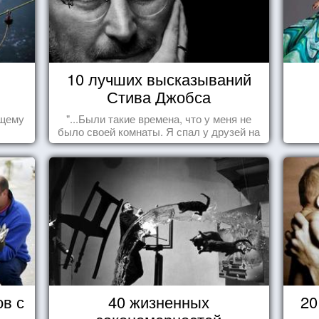
10 лучших высказываний
Стива Джобса
ящему
"...Были такие времена, что у меня не
было своей комнаты. Я спал у друзей на
полу, а для того, чтобы купить еды -
сдавал бутылки из под кока-колы"
ов с
40 жизненных
20