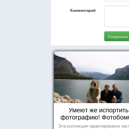
Комментарий
Сохранить
Умеют же испортить
фотографию! Фотобо
животных
Эта коллекция гарантированно зас