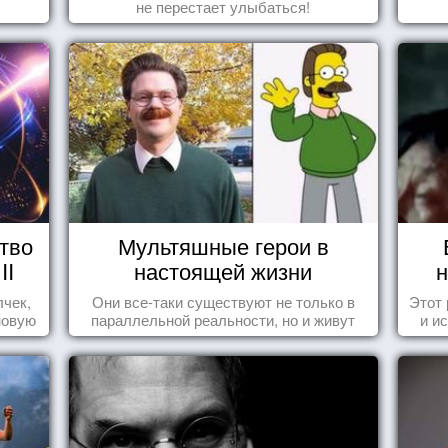
не перестает улыбаться!
тво
Мультяшные герои в
II
настоящей жизни
н
лчек,
Они все-таки существуют не только в
Этот
новую
параллельной реальности, но и живут
и и
.
среди нас с вами.