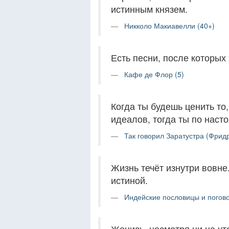
истинным князем.
Никколо Макиавелли (40+)
Есть песни, после которых 
Кафе де Флор (5)
Когда ты будешь ценить то, 
идеалов, тогда ты по нас
Так говорил Заратустра (Фрид
Жизнь течёт изнутри вовне
истиной.
Индейские пословицы и погово
Женись, несмотря ни на чт