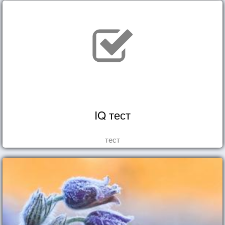
IQ тест
тест