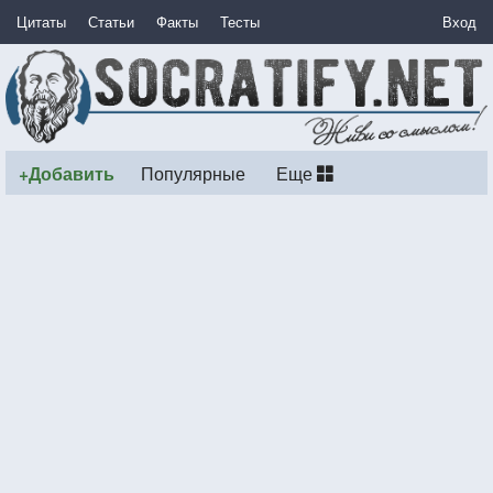
Цитаты
Статьи
Факты
Тесты
Вход
+Добавить
Популярные
Еще