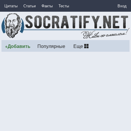
Цитаты
Статьи
Факты
Тесты
Вход
+Добавить
Популярные
Еще