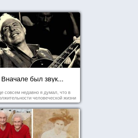
Вначале был звук...
е совсем недавно я думал, что в
олжительности человеческой жизни
заложена какая-то ошибка.