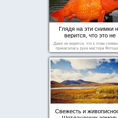
Глядя на эти снимки 
верится, что это не
Фотошоп!
Даже не верится, что к этим снимк
прикасалась рука мастера Фотош
Свежесть и живописно
Шотландских земел