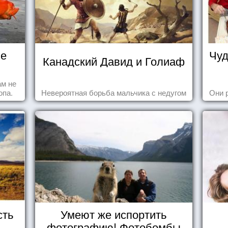
не
Чуд
Канадский Давид и Голиаф
ам не
опа.
Невероятная борьба мальчика с недугом
Они 
сть
Умеют же испортить
ь
фотографию! Фотобомбы