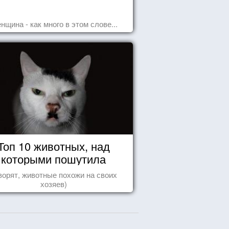
нщина - как много в этом слове...
Топ 10 животных, над
которыми пошутила
природа
ворят, животные похожи на своих
хозяев)