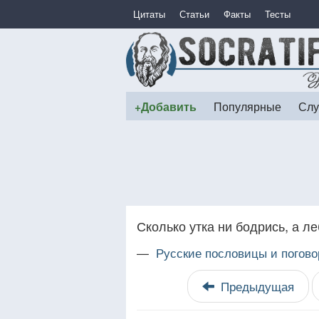
Цитаты
Статьи
Факты
Тесты
+Добавить
Популярные
Слу
Сколько утка ни бодрись, а л
—
Русские пословицы и погово
Предыдущая