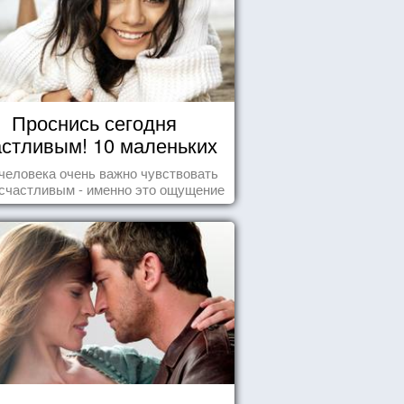
Проснись сегодня
астливым! 10 маленьких
радостей настоящего
человека очень важно чувствовать
Счастья
счастливым - именно это ощущение
т позитивные эмоции и превращает
ждый день в маленький праздник.