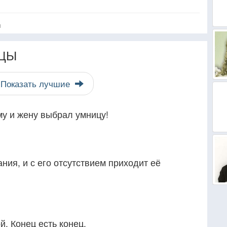
я
ЦЫ
Показать лучшие
му и жену выбрал умницу!
ния, и с его отсутствием приходит её
. Конец есть конец.