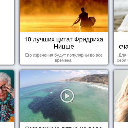
10 лучших цитат Фридриха
Ницше
сч
Его изречения будут популярны во все
Для 
времена.
себя 
дари
ка