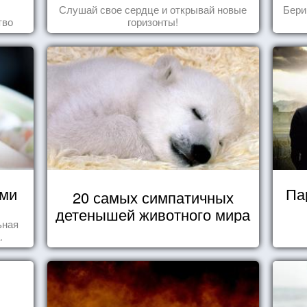
Слушай свое сердце и открывай новые
Бери
тво
горизонты!
ями
Па
20 самых симпатичных
детенышей животного мира
ьная
.