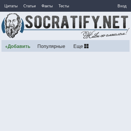
Цитаты
Статьи
Факты
Тесты
Вход
+Добавить
Популярные
Еще