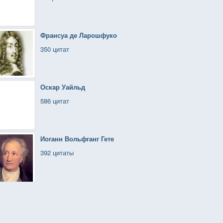
Франсуа де Ларошфуко
350 цитат
Оскар Уайльд
586 цитат
Иоганн Вольфганг Гете
392 цитаты