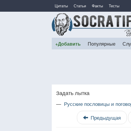
Цитаты
Статьи
Факты
Тесты
+Добавить
Популярные
Слу
Задать лытка
—
Русские пословицы и погово
Предыдущая