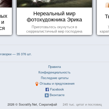
Нереальный мир
ных
Т
фотохудожника Эрика
 и
Йоханссона
ся
Приготовьтесь окунуться в
сюрреалистичный мир господина
карап
Йоханссона
говорки — 35 376 шт.
Правила
Конфиденциальность
Последние цитаты
Отзывы и предложения
Facebook
Вконтакте
2026 © Socratify.Net, Сократифай
245 тыс. цитат и пословиц