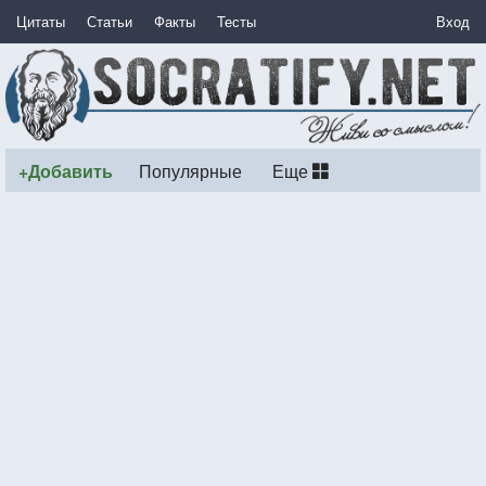
Цитаты
Статьи
Факты
Тесты
Вход
+Добавить
Популярные
Еще