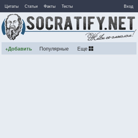
Цитаты
Статьи
Факты
Тесты
Вход
+Добавить
Популярные
Еще