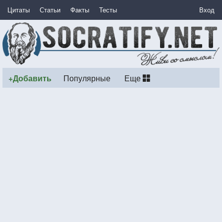
Цитаты
Статьи
Факты
Тесты
Вход
+Добавить
Популярные
Еще