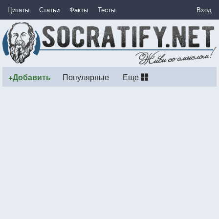
Цитаты
Статьи
Факты
Тесты
Вход
+Добавить
Популярные
Еще