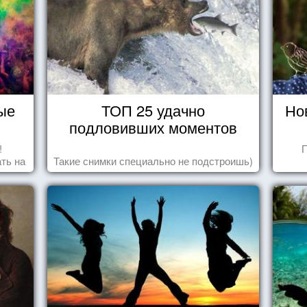
ые
ТОП 25 удачно
Но
подловивших моментов
!
П
ть на
Такие снимки специально не подстроишь)
ить