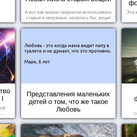
фо
А вот как можно творчески использовать
Эта 
старые и ненужные, казалось бы, вещи!
тво
Представления маленьких
 I
детей о том, что же такое
Любовь
ной
..
с