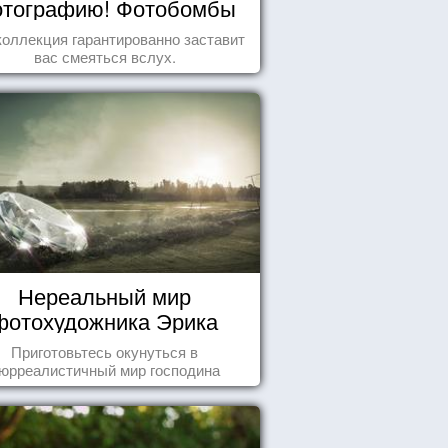
тографию! Фотобомбы
животных
коллекция гарантированно заставит
вас смеяться вслух.
Нереальный мир
фотохудожника Эрика
Йоханссона
Приготовьтесь окунуться в
юрреалистичный мир господина
Йоханссона