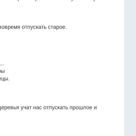
вовремя отпускать старое.
..
ры
ецы.
деревья учат нас отпускать прошлое и