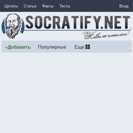
Цитаты
Статьи
Факты
Тесты
Вход
+Добавить
Популярные
Еще