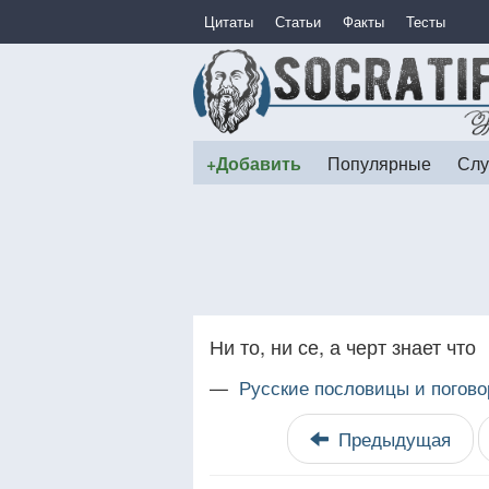
Цитаты
Статьи
Факты
Тесты
+Добавить
Популярные
Слу
Ни то, ни се, а черт знает что
—
Русские пословицы и погово
Предыдущая