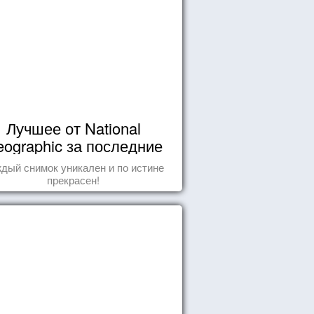
Лучшее от National
ographic за последние
пару лет
дый снимок уникален и по истине
прекрасен!