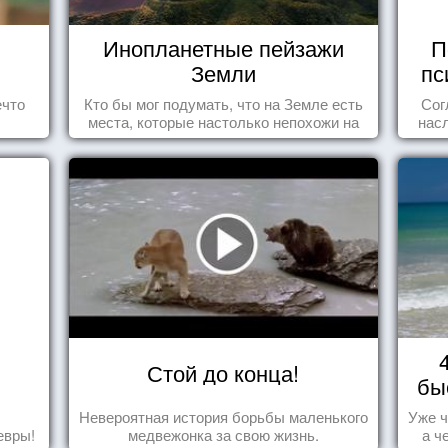
Инопланетные пейзажи
П
Земли
пс
ечто
Кто бы мог подумать, что на Земле есть
Сог
места, которые настолько непохожи на
нас
привычные для человечества пейзажи,
осоз
что кажутся и вовсе инопланетными!
поп
Стой до конца!
бы
Невероятная история борьбы маленького
Уже ч
евры!
медвежонка за свою жизнь.
а ч