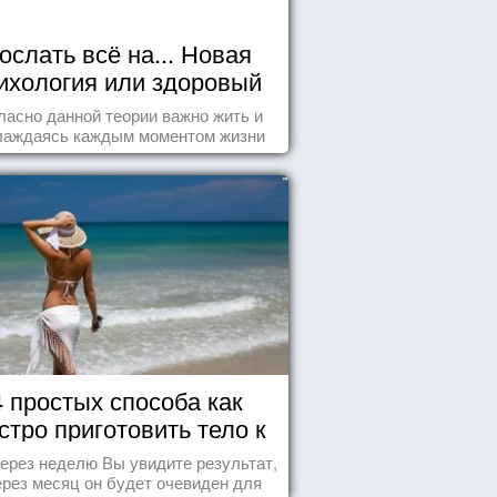
ослать всё на... Новая
ихология или здоровый
пофигизм.
ласно данной теории важно жить и
лаждаясь каждым моментом жизни
нанно и с удовольствием. Как это,
робуем разобраться на реальных
примерах.
4 простых способа как
стро приготовить тело к
морю
ерез неделю Вы увидите результат,
ерез месяц он будет очевиден для