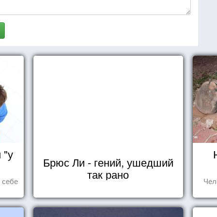
 "у
Брюс Ли - гений, ушедший
так рано
ь себе
Чел