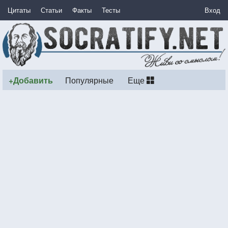
Цитаты
Статьи
Факты
Тесты
Вход
+Добавить
Популярные
Еще