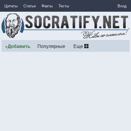
Цитаты
Статьи
Факты
Тесты
Вход
+Добавить
Популярные
Еще