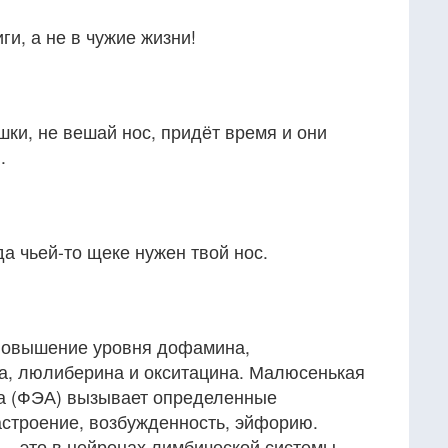
ги, а не в чужие жизни!
шки, не вешай нос, придёт время и они
.
да чьей-то щеке нужен твой нос.
повышение уровня дофамина,
а, люлиберина и окситацина. Малюсенькая
а (ФЭА) вызывает определенные
строение, возбужденность, эйфорию.
 — это в нейронах лимбической системы