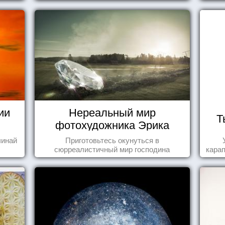
ии
Нереальный мир
Т
фотохудожника Эрика
Йоханссона
чинай
Приготовьтесь окунуться в
сюрреалистичный мир господина
карап
Йоханссона