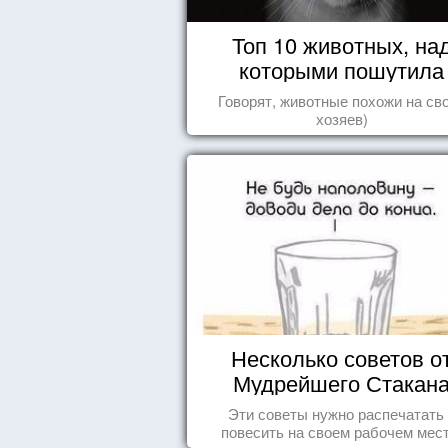
Топ 10 животных, на
которыми пошутила
природа
Говорят, животные похожи на св
хозяев)
Несколько советов о
Мудрейшего Стакан
Эти советы нужно распечатать
повесить на своем рабочем мест