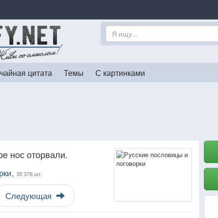
чайная цитата
Темы
С картинками
е нос оторвали.
рки,
35 376 шт.
Следующая