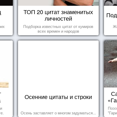
д
ТОП 20 цитат знаменитых
Под
личностей
оих
Подборка известных цитат от кумиров
Жи
всех времен и народов
т
Са
Осенние цитаты и строки
а
«Га
 и
Поэз
е.
Осень заставляет о многом задуматься...
"Гар