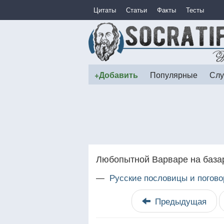
Цитаты
Статьи
Факты
Тесты
+Добавить
Популярные
Слу
Любопытной Варваре на базар
—
Русские пословицы и погово
Предыдущая