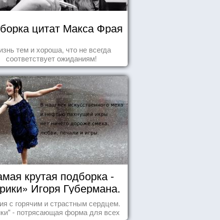
борка цитат Макса Фрая
знь тем и хороша, что не всегда
соответствует ожиданиям!
мая крутая подборка -
рики» Игоря Губермана.
Читайте, получайте
ия с горячим и страстным сердцем.
удовольствие!
ики" - потрясающая форма для всех