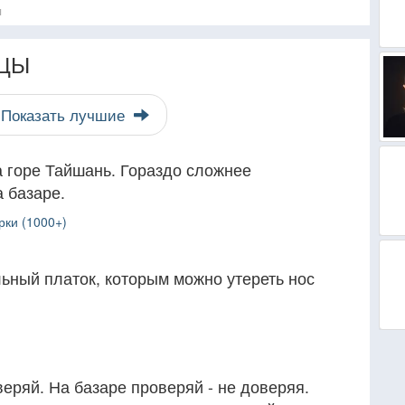
я
ЦЫ
Показать лучшие
а горе Тайшань. Гораздо сложнее
а базаре.
рки (1000+)
ьный платок, которым можно утереть нос
веряй. На базаре проверяй - не доверяя.