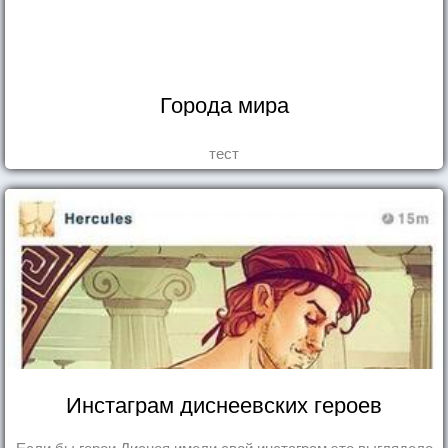
Города мира
тест
Инстаграм диснеевских героев
Если бы герои Диснея имели свой инстаграм это выглядело