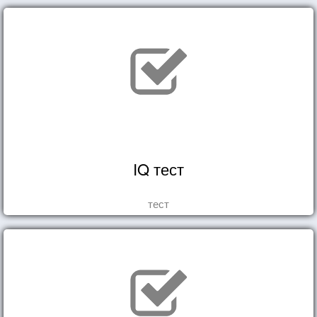
IQ тест
тест