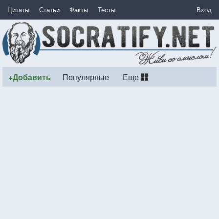
Цитаты
Статьи
Факты
Тесты
Вход
+Добавить
Популярные
Еще