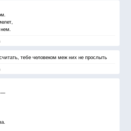
ом.
мелет,
 нем.
я
читать, тебе человеком меж них не прослыть
я
а —
ва.