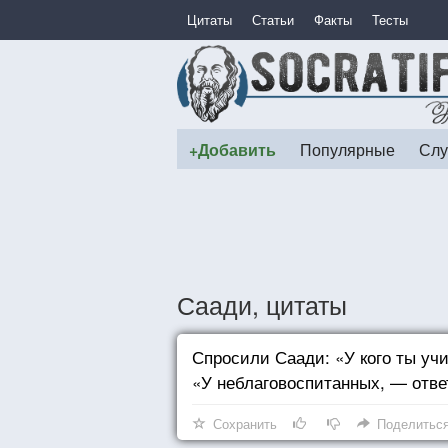
Цитаты
Статьи
Факты
Тесты
+Добавить
Популярные
Слу
Саади, цитаты
Спросили Саади: «У кого ты уч
«У неблаговоспитанных, — ответ
Сохранить
Поделитьс