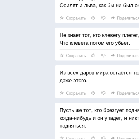
Осилят и льва, как бы ни был о
Сохранить
Поделитьс
Не знает тот, кто клевету плетет
Что клевета потом его убьет.
Сохранить
Поделитьс
Из всех даров мира остаётся то
даже этого.
Сохранить
Поделитьс
Пусть же тот, кто брезгует подн
когда-нибудь и он упадет, и ник
подняться.
Сохранить
Поделитьс