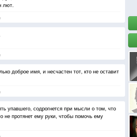
н лют.
я
,
я
лько доброе имя, и несчастен тот, кто не оставит
я
ять упавшего, содрогнется при мысли о том, что
то не протянет ему руки, чтобы помочь ему
я