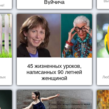
Вуйчича
Вы
че!
45 жизненных уроков,
написанных 90 летней
женщиной
овых
Люб