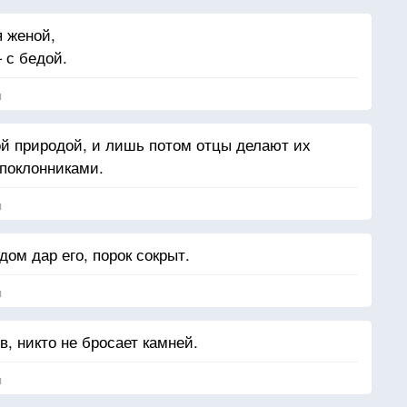
я женой,
 с бедой.
я
й природой, и лишь потом отцы делают их
поклонниками.
я
дом дар его, порок сокрыт.
я
в, никто не бросает камней.
я