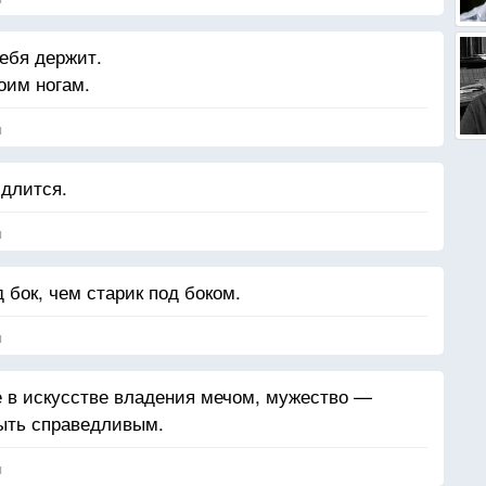
ебя держит.
оим ногам.
я
 длится.
я
 бок, чем старик под боком.
я
е в искусстве владения мечом, мужество —
быть справедливым.
я