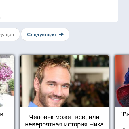
тье.
ти.
я
ся,
яйся.
дущая
Следующая
.
 в
"В
Человек может всё, или
невероятная история Ника