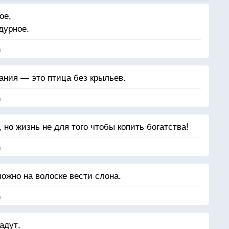
ое,
дурное.
я
ания — это птица без крыльев.
я
 но жизнь не для того чтобы копить богатства!
я
жно на волоске вести слона.
я
адут,