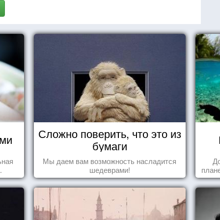
Сложно поверить, что это из
ями
бумаги
ьная
Мы даем вам возможность насладится
Д
.
шедеврами!
плане