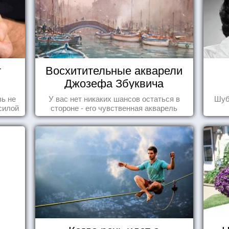
т
Восхитительные акварели
Джозефа Збуквича
ь не
У вас нет никаких шансов остаться в
Шуб
силой
стороне - его чувственная акварель
м ...
покорила жителей всего мира.