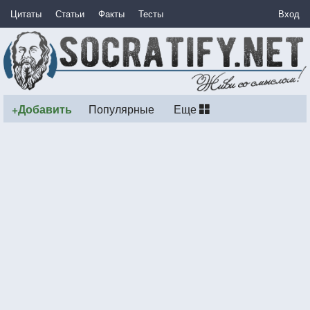
Цитаты
Статьи
Факты
Тесты
Вход
+Добавить
Популярные
Еще