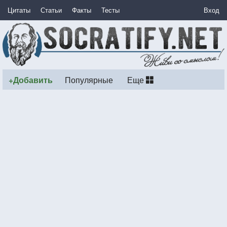
Цитаты
Статьи
Факты
Тесты
Вход
+Добавить
Популярные
Еще