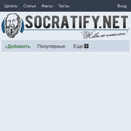
Цитаты
Статьи
Факты
Тесты
Вход
+Добавить
Популярные
Еще