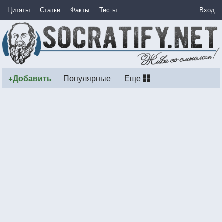
Цитаты
Статьи
Факты
Тесты
Вход
+Добавить
Популярные
Еще