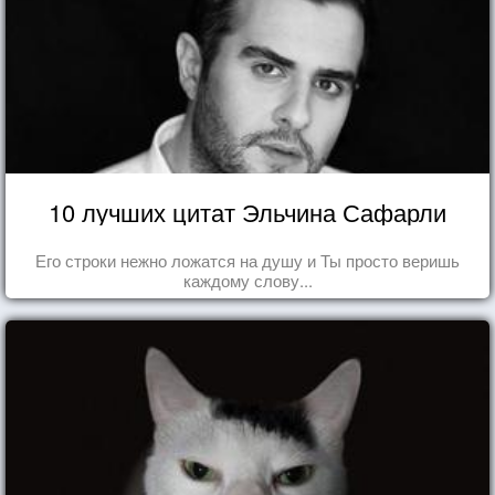
10 лучших цитат Эльчина Сафарли
Его строки нежно ложатся на душу и Ты просто веришь
каждому слову...