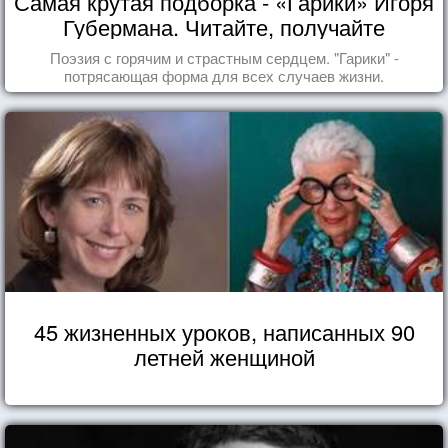
Самая крутая подборка - «Гарики» Игоря
Губермана. Читайте, получайте
удовольствие!
Поэзия с горячим и страстным сердцем. "Гарики" -
потрясающая форма для всех случаев жизни.
45 жизненных уроков, написанных 90
летней женщиной