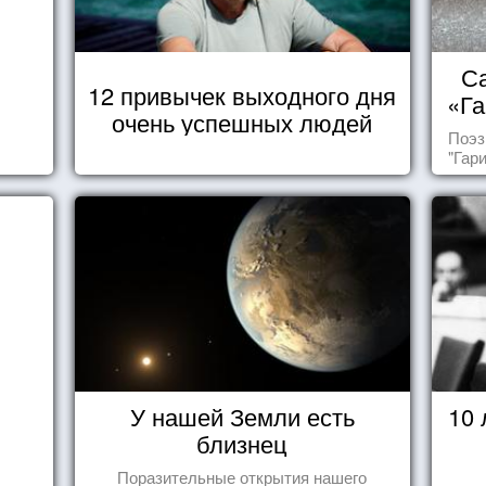
Са
12 привычек выходного дня
«Га
очень успешных людей
Поэз
"Гар
У нашей Земли есть
10
близнец
Поразительные открытия нашего