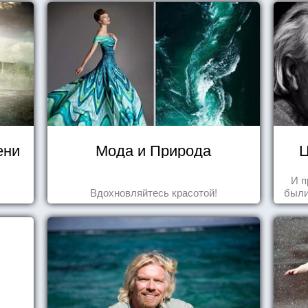
ени
Мода и Природа
Ц
И п
Вдохновляйтесь красотой!
были