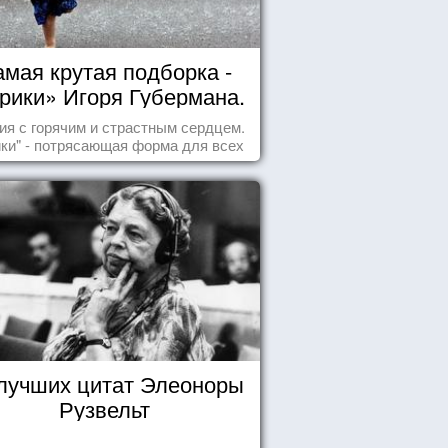
мая крутая подборка -
рики» Игоря Губермана.
Читайте, получайте
ия с горячим и страстным сердцем.
удовольствие!
ики" - потрясающая форма для всех
случаев жизни.
 лучших цитат Элеоноры
Рузвельт