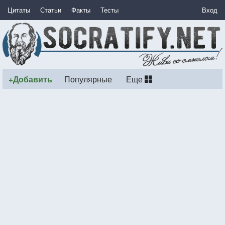
Цитаты
Статьи
Факты
Тесты
Вход
+Добавить
Популярные
Еще