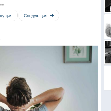
аты
дущая
Следующая
я