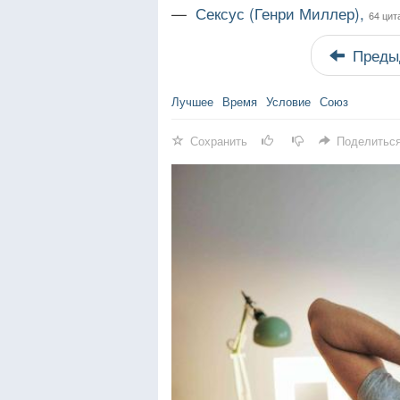
—
Сексус (Генри Миллер),
64 цит
Преды
Лучшее
Время
Условие
Союз
Сохранить
Поделитьс