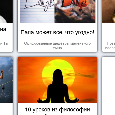
ина
Папа может все, что угодно!
 и Ты
Оцифрованные шедевры маленького
Позв
.
сына
слова
влеч
10 уроков из философии