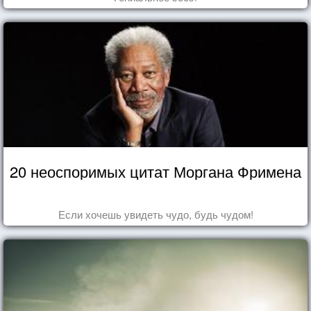
20 неоспоримых цитат Моргана Фримена
Если хочешь увидеть чудо, будь чудом!