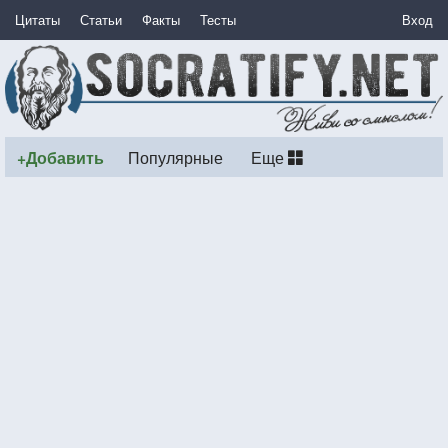
Цитаты
Статьи
Факты
Тесты
Вход
+Добавить
Популярные
Еще