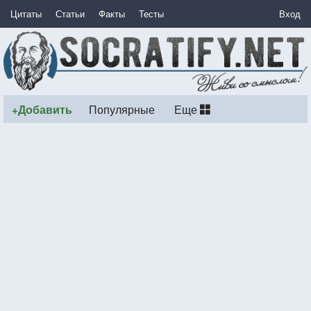
Цитаты
Статьи
Факты
Тесты
Вход
+Добавить
Популярные
Еще