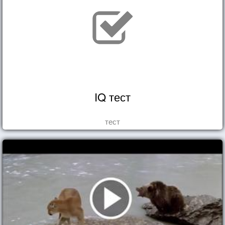
IQ тест
тест