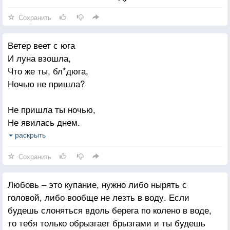
Холодят мне душу эти выси,
Нет тепла от звездного огня.
Сохранить
Те, кого любил я, отреклись,
Кем я жил — забыли про меня.
Ветер веет с юга
И луна взошла,
Жизнь обманно и все ж, теснимый и гонимый,
Что же ты, бл*дюга,
Я, смотря с улыбкой на зарю,
Ночью не пришла?
На земле, мне близкой и любимой,
Эту жизнь за все благодарю.
Не пришла ты ночью,
Не явилась днем.
Думаешь, мы дрочим?
раскрыть
Нет! Других @бём!
Сохранить
Любовь – это купание, нужно либо нырять с
головой, либо вообще не лезть в воду. Если
будешь слоняться вдоль берега по колено в воде,
то тебя только обрызгает брызгами и ты будешь