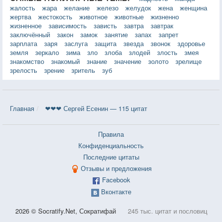
жалость
жара
желание
железо
желудок
жена
женщина
жертва
жестокость
животное
животные
жизненно
жизненное
зависимость
зависть
завтра
завтрак
заключённый
закон
замок
занятие
запах
запрет
зарплата
заря
заслуга
защита
звезда
звонок
здоровье
земля
зеркало
зима
зло
злоба
злодей
злость
змея
знакомство
знакомый
знание
значение
золото
зрелище
зрелость
зрение
зритель
зуб
Главная
❤❤❤ Сергей Есенин — 115 цитат
Правила
Конфиденциальность
Последние цитаты
Отзывы и предложения
Facebook
Вконтакте
2026 © Socratify.Net, Сократифай
245 тыс. цитат и пословиц