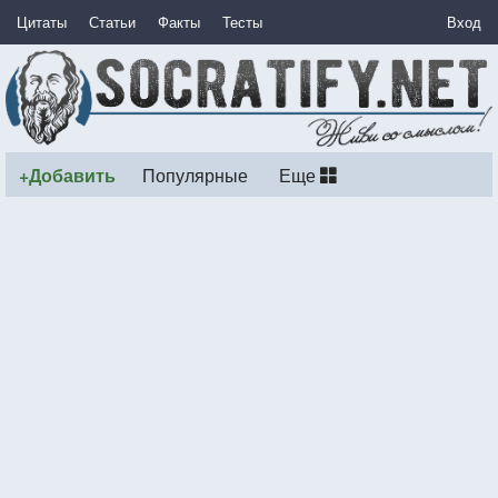
Цитаты
Статьи
Факты
Тесты
Вход
+Добавить
Популярные
Еще