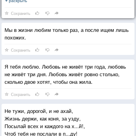
Жизнь — обман, но и она порою
раскрыть
Украшает радостями ложь.
Сохранить
Обратись лицом к седому небу,
Мы в жизни любим только раз, а после ищем лишь
По луне гадая о судьбе,
похожих.
Успокойся, смертный, и не требуй
Правды той, что не нужна тебе».
Сохранить
Хорошо в черемуховой вьюге
Я тебя люблю. Любовь не живёт три года, любовь
Думать так, что эта жизнь — стезя
не живёт три дня. Любовь живёт ровно столько,
Пусть обманут легкие подруги,
сколько двое хотят, чтобы она жила.
Пусть изменят легкие друзья.
Сохранить
Пусть меня ласкают нежным словом,
Пусть острее бритвы злой язык,-
Не тужи, дорогой, и не ахай,
Я живу давно на все готовым,
Жизнь держи, как коня, за узду,
Ко всему безжалостно привык.
Посылай всех и каждого на х...й!,
Чтоб тебя не послали в п...ду!