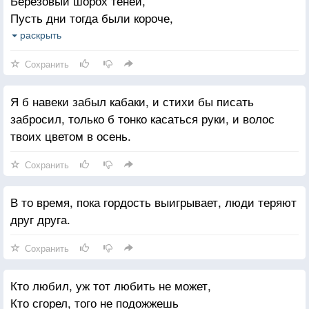
Березовый шорох теней,
Пусть дни тогда были короче,
Луна нам светила длинней.
раскрыть
Я помню, ты мне говорила:
Сохранить
«Пройдут голубые года,
И ты позабудешь, мой милый,
Я б навеки забыл кабаки, и стихи бы писать
С другою меня навсегда».
забросил, только б тонко касаться руки, и волос
Сегодня цветущая липа
твоих цветом в осень.
Напомнила чувствам опять,
Как нежно тогда я сыпал
Сохранить
Цветы на кудрявую прядь.
И сердце, остыть не готовясь,
В то время, пока гордость выигрывает, люди теряют
И грустно другую любя.
друг друга.
Как будто любимую повесть,
С другой вспоминает тебя.
Сохранить
Кто любил, уж тот любить не может,
Кто сгорел, того не подожжешь