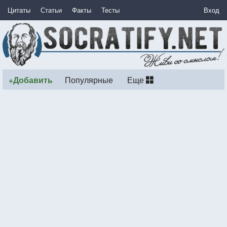
Цитаты
Статьи
Факты
Тесты
Вход
+Добавить
Популярные
Еще