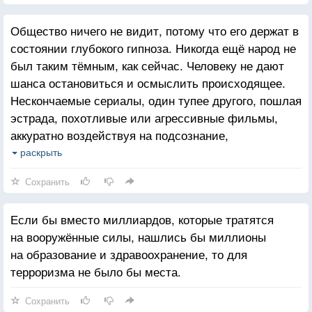
Общество ничего не видит, потому что его держат в
состоянии глубокого гипноза. Никогда ещё народ не
был таким тёмным, как сейчас. Человеку не дают
шанса остановиться и осмыслить происходящее.
Нескончаемые сериалы, один тупее другого, пошлая
эстрада, похотливые или агрессивные фильмы,
аккуратно воздействуя на подсознание,
культивируют дух эгоизма и насилия. Нормальный
раскрыть
человек за короткий промежуток времени
Сохранить
превращается в беспринципное животное, ведущее
абсолютно бессмысленную жизнь.
Если бы вместо миллиардов, которые тратятся
на вооружённые силы, нашлись бы миллионы
на образование и здравоохранение, то для
терроризма не было бы места.
Сохранить