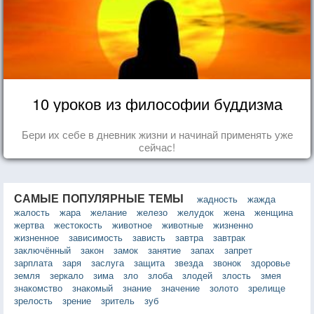
10 уроков из философии буддизма
Бери их себе в дневник жизни и начинай применять уже
сейчас!
САМЫЕ ПОПУЛЯРНЫЕ ТЕМЫ
жадность
жажда
жалость
жара
желание
железо
желудок
жена
женщина
жертва
жестокость
животное
животные
жизненно
жизненное
зависимость
зависть
завтра
завтрак
заключённый
закон
замок
занятие
запах
запрет
зарплата
заря
заслуга
защита
звезда
звонок
здоровье
земля
зеркало
зима
зло
злоба
злодей
злость
змея
знакомство
знакомый
знание
значение
золото
зрелище
зрелость
зрение
зритель
зуб