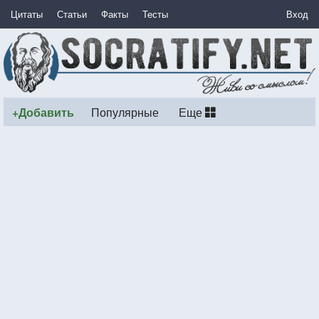
Цитаты
Статьи
Факты
Тесты
Вход
+Добавить
Популярные
Еще