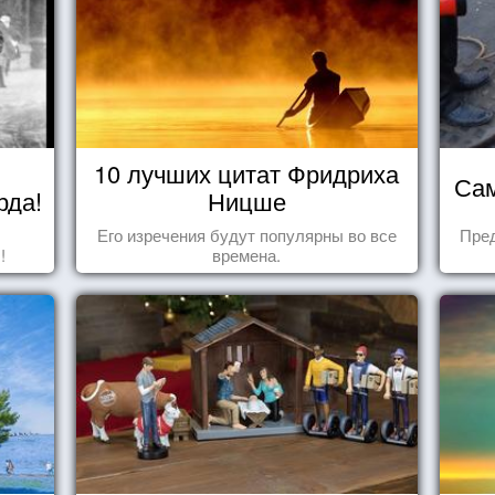
10 лучших цитат Фридриха
Сам
рда!
Ницше
Его изречения будут популярны во все
Пре
!
времена.