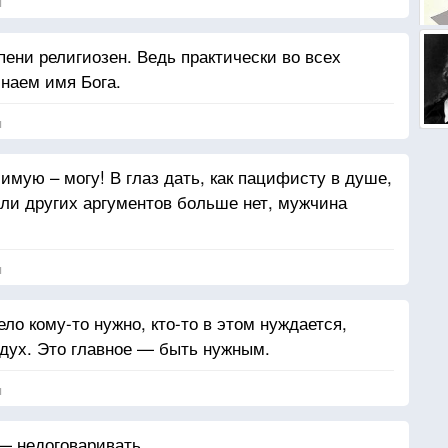
я
пени религиозен. Ведь практически во всех
наем имя Бога.
я
имую – могу! В глаз дать, как пацифисту в душе,
если других аргументов больше нет, мужчина
я
ело кому-то нужно, кто-то в этом нуждается,
здух. Это главное — быть нужным.
я
— недоговаривать.