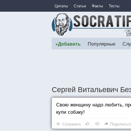
Цитаты
Статьи
Факты
Тесты
+Добавить
Популярные
Слу
Сергей Витальевич Без
Свою женщину надо любить, про
купи собаку!
Сохранить
Поделитьс