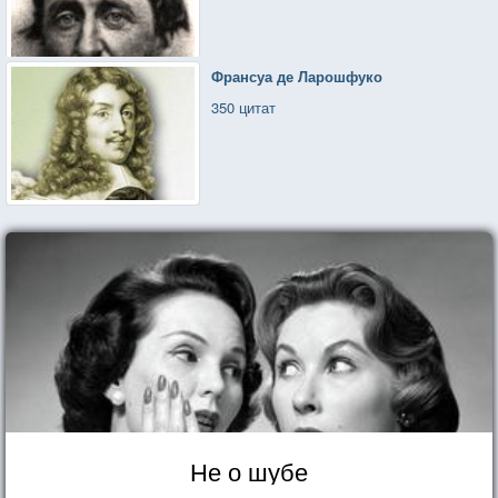
Франсуа де Ларошфуко
350 цитат
Не о шубе