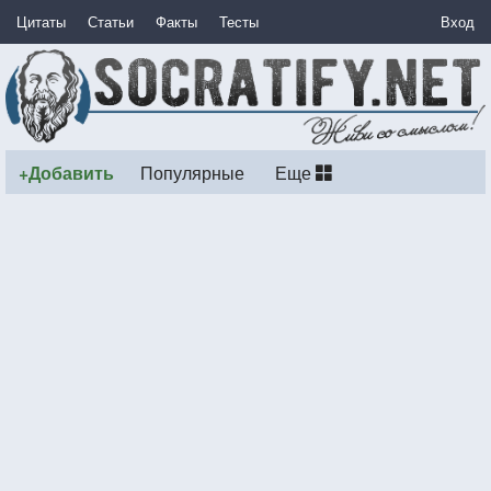
Цитаты
Статьи
Факты
Тесты
Вход
+Добавить
Популярные
Еще