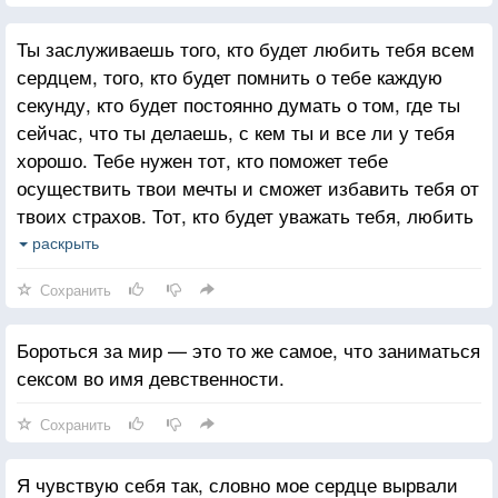
Ты заслуживаешь того, кто будет любить тебя всем
сердцем, того, кто будет помнить о тебе каждую
секунду, кто будет постоянно думать о том, где ты
сейчас, что ты делаешь, с кем ты и все ли у тебя
хорошо. Тебе нужен тот, кто поможет тебе
осуществить твои мечты и сможет избавить тебя от
твоих страхов. Тот, кто будет уважать тебя, любить
тебя как ты есть, особенно твои слабости. Рядом с
раскрыть
тобой должен быть тот, кто сделает тебя
Сохранить
счастливой, по-настоящему счастливой, себя не
помнящей от счастья. Тот, кто еще много лет назад
Бороться за мир — это то же самое, что заниматься
должен был использовать свой шанс быть с тобой,
сексом во имя девственности.
но испугался и так и не сумел решиться.
Сохранить
Я чувствую себя так, словно мое сердце вырвали