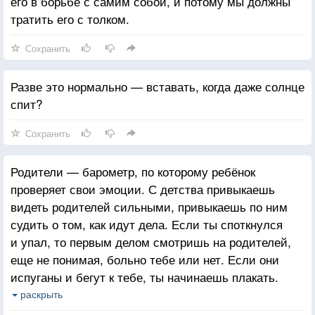
его в борьбе с самим собой, и потому мы должны
тратить его с толком.
Сохранить
Разве это нормально — вставать, когда даже солнце
спит?
Сохранить
Родители — барометр, по которому ребёнок
проверяет свои эмоции. С детства привыкаешь
видеть родителей сильными, привыкаешь по ним
судить о том, как идут дела. Если ты споткнулся
и упал, то первым делом смотришь на родителей,
еще не понимая, больно тебе или нет. Если они
испуганы и бегут к тебе, ты начинаешь плакать.
А если они смеются и хлопают землю рукой,
раскрыть
приговаривая «плохая, плохая земля!», — ты тоже