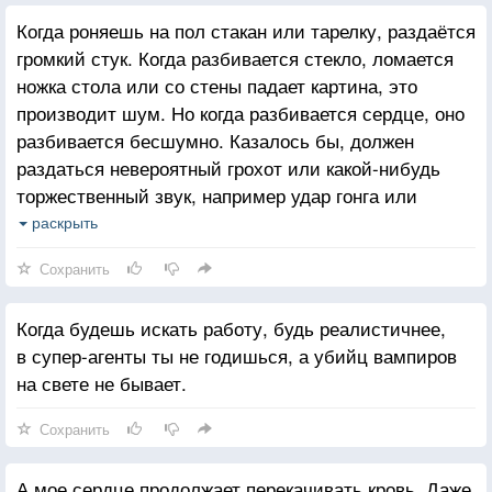
Когда роняешь на пол стакан или тарелку, раздаётся
громкий стук. Когда разбивается стекло, ломается
ножка стола или со стены падает картина, это
производит шум. Но когда разбивается сердце, оно
разбивается бесшумно. Казалось бы, должен
раздаться невероятный грохот или какой-нибудь
торжественный звук, например удар гонга или
колокольный звон. Но нет, это происходит
раскрыть
в тишине, и хочется, чтобы грянул гром, который
Сохранить
отвлёк бы вас от боли.
Когда будешь искать работу, будь реалистичнее,
в супер-агенты ты не годишься, а убийц вампиров
на свете не бывает.
Сохранить
А мое сердце продолжает перекачивать кровь. Даже