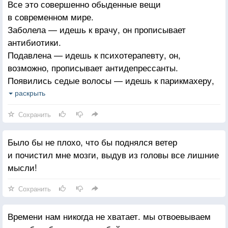
Все это совершенно обыденные вещи
в современном мире.
Заболела — идешь к врачу, он прописывает
антибиотики.
Подавлена — идешь к психотерапевту, он,
возможно, прописывает антидепрессанты.
Появились седые волосы — идешь к парикмахеру,
он тебе их закрашивает.
раскрыть
Но в жизни, в жизни случаются ошибки, неудачи,
Сохранить
однако ты просто продолжаешь жить.
Было бы не плохо, что бы поднялся ветер
и почистил мне мозги, выдув из головы все лишние
мысли!
Сохранить
Времени нам никогда не хватает. мы отвоевываем