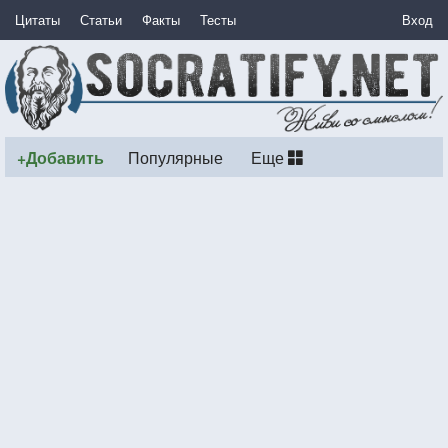
Цитаты
Статьи
Факты
Тесты
Вход
+Добавить
Популярные
Еще