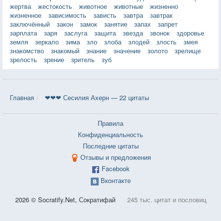
жертва
жестокость
животное
животные
жизненно
жизненное
зависимость
зависть
завтра
завтрак
заключённый
закон
замок
занятие
запах
запрет
зарплата
заря
заслуга
защита
звезда
звонок
здоровье
земля
зеркало
зима
зло
злоба
злодей
злость
змея
знакомство
знакомый
знание
значение
золото
зрелище
зрелость
зрение
зритель
зуб
Главная
❤❤❤ Сесилия Ахерн — 22 цитаты
Правила
Конфиденциальность
Последние цитаты
Отзывы и предложения
Facebook
Вконтакте
2026 © Socratify.Net, Сократифай
245 тыс. цитат и пословиц